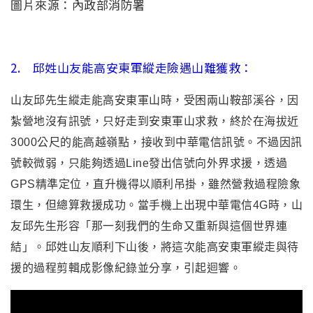
圖片來源：內政部消防署
2. 邱姓山友能高安東軍縱走險遇山難獲救：
山友邱先生縱走能高安東軍山時，受困兩山鞍部溪谷，因
紮營地沒有訊號，只好走到安東軍山求救，終於在海拔近
3000公尺的能高越嶺點，接收到中華電信訊號。不過因訊
號較微弱，只能夠透過Line發出信號向外界求援，透過
GPS精準定位，直升機得以順利吊掛，雖然營救過程險象
環生，但總算救援成功。當手機上出現中華電信4G時，山
友邱先生形容「那一刻我們的生命又重新與這個世界連
結」。邱姓山友順利下山後，將這次能高安東軍縱走與待
援的過程剪輯成影像紀錄並分享，引起迴響。