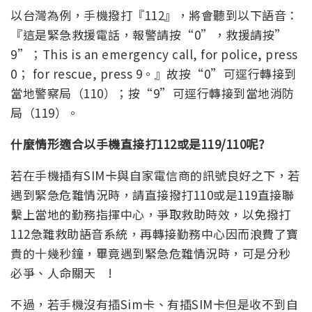
以台灣為例，手機撥打『112』，將會聽到以下語音：
『這是緊急救援電話，報警請按“0”，救援請按”
9”；This is an emergency call, for police, press
0； for rescue, press 9。』故按“0”可逕行轉接到
當地警察局（110）；按“9”可逕行轉接到當地消防
局（119）。
什麼情形適合以手機直接打112或是119/110呢?
若在手機插有SIM卡與自家電信商的訊號良好之下，若
遇到緊急危難情況時，請直接撥打110或是119直接聯
繫上當地的勤務指揮中心，爭取救助時效，以免撥打
112急難救助語音系統，再轉接勤務中心因而浪費了寶
貴的十幾秒鐘，畢竟遇到緊急危難情況時，可是分秒
必爭、人命關天 !
不過，若手機沒有插Sim卡、有插SIM卡但是收不到自