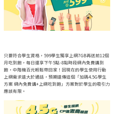
只要符合學生資格，
599
學生獨享上網
7GB
再送前
12
個
月吃到飽
，每日還享下午
5
點
-8
點時段網內免費講到
飽，中階機百元輕鬆帶回家！因現在的學生使用行動
上網需求遠大於通話，預期遠傳這個「加碼
4.5G
學生
方案 網內免費講
+
上網吃到飽」方案對於學生的吸引力
應該有限。