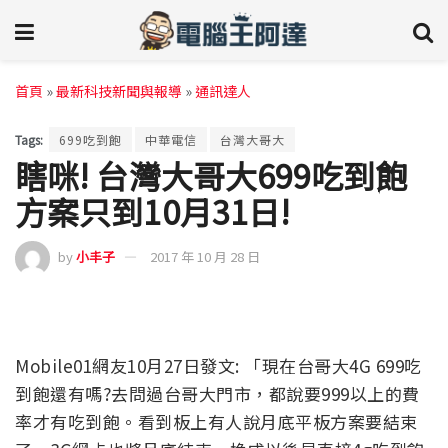
首頁
»
最新科技新聞與報導
»
通訊達人
Tags:
699吃到飽
中華電信
台灣大哥大
瞎咪! 台灣大哥大699吃到飽
方案只到10月31日!
by
小丰子
2017 年 10 月 28 日
Mobile01網友10月27日發文: 「現在台哥大4G 699吃
到飽還有嗎?去問過台哥大門市，都說要999以上的費
率才有吃到飽。看到板上有人說月底平板方案要結束