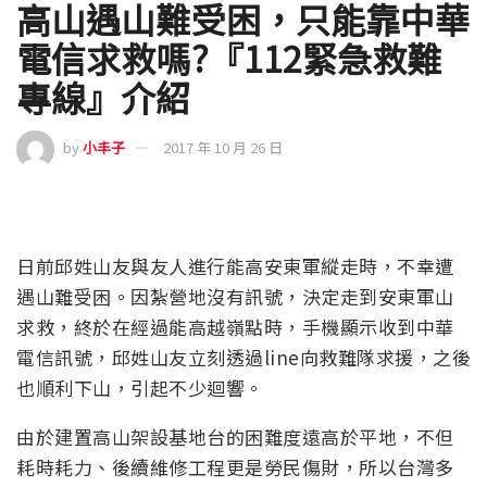
高山遇山難受困，只能靠中華
電信求救嗎?『112緊急救難
專線』介紹
by
小丰子
2017 年 10 月 26 日
日前邱姓山友與友人進行能高安東軍縱走時，不幸遭
遇山難受困。因紮營地沒有訊號，決定走到安東軍山
求救，終於在經過能高越嶺點時，手機顯示收到中華
電信訊號，邱姓山友立刻透過line向救難隊求援，之後
也順利下山，引起不少迴響。
由於建置高山架設基地台的困難度遠高於平地，不但
耗時耗力、後續維修工程更是勞民傷財，所以台灣多