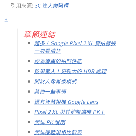
引用來源:
3C 達人廖阿輝
+
章節連結
超多！Google Pixel 2 XL 實拍樣張
一次看清楚
極為優異的拍照性能
效果驚人！更強大的 HDR 處理
關於人像肖像模式
其他一些事情
還有智慧相機 Google Lens
Pixel 2 XL 與其他旗艦機 PK！
測試 PK 說明
測試機種規格比較表