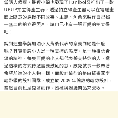
當讓人療癒，最近小編也發現了Haniboi又推出了一款
UPUP拍立得產生器，透過拍立得產生器可以在電腦畫
面上隨意的選擇不同故事、主題、角色來製作自己獨
一無二的拍立得照片，讓自己也有一張可愛的拍立得
吧！
說到這些舉牌加油小人背後代表的意義到底是什麼
呢？其實舉牌小人是一種支持的態度，是一種相信希
望的精神，每隻可愛的小人都代表著支持你的人，透
過這樣的方式傳遞需要鼓勵的您，感覺就事一款帶著
希望前進的小人物一樣，而設計這些的是由插畫家李
翰帶領的設計團隊，成立於 2009 年倫敦的翰你設計，
當然目前也是靠著創作、授權與週邊商品來營收。