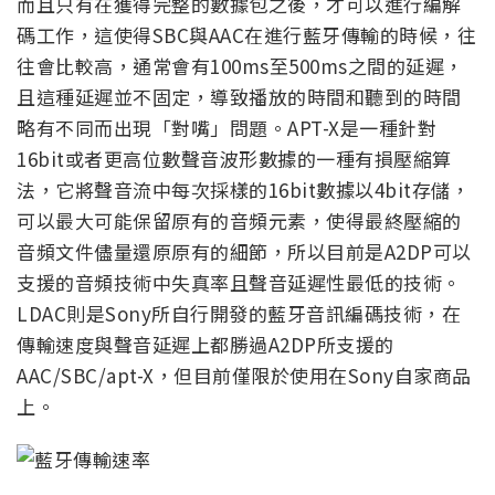
而且只有在獲得完整的數據包之後，才可以進行編解
碼工作，這使得SBC與AAC在進行藍牙傳輸的時候，往
往會比較高，通常會有100ms至500ms之間的延遲，
且這種延遲並不固定，導致播放的時間和聽到的時間
略有不同而出現「對嘴」問題。
APT-X
是一種針對
16bit或者更高位數聲音波形數據的一種有損壓縮算
法，它將聲音流中每次採樣的16bit數據以4bit存儲，
可以最大可能保留原有的音頻元素，使得最終壓縮的
音頻文件儘量還原原有的細節，所以目前是A2DP可以
支援的音頻技術中失真率且聲音延遲性最低的技術。
LDAC則是Sony所自行開發的藍牙音訊編碼技術，在
傳輸速度與聲音延遲上都勝過A2DP所支援的
AAC/SBC/apt-X，但目前僅限於使用在Sony自家商品
上。