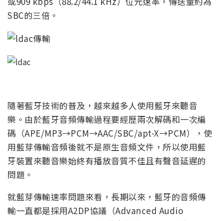
或909 kbps（88.2/44.1 kHz）位元速率，傳送量約為
SBC的三倍。
隨著藍牙技術的普及，越來越多人使用藍牙來聽音
樂。由於藍牙音頻傳輸過程要經歷兩次解碼和一次編
碼（APE/MP3→PCM→AAC/SBC/apt-X→PCM），使
用藍芽傳輸音頻後就不是原生音頻文件，所以使用藍
牙裝置來聽音樂始終有播放音質不佳且有聲音延遲的
問題。
就藍芽傳輸速率問題來看，長期以來，藍牙的音頻傳
輸一直都是採用A2DP協議（Advanced Audio