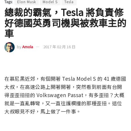
Tags:
Elon Musk
Model S
Tesla
總裁的霸氣，Tesla 將負責修
好德國英勇司機與被救車主的
車
by
Amola
2017 年 02 月 16 日
在慕尼黑近郊，有個開著 Tesla Model S 的 41 歲德國
大叔，在高速公路上開著開著，突然看到前面有台開
得歪歪扭扭的 Volkswagen Passat，有多歪扭？大概
就是一直亂轉彎，又一直往護欄撞的那種歪扭。這位
大叔眼見不好，馬上做了一件事。