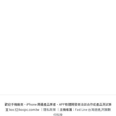
歡迎手機廠商、iPhone 周邊產品業者、APP軟體開發商洽談合作或產品測試事
宜 koc
kocpc.com.tw ｜
隱私政策
｜主機維護：
Fast Line 台灣速連
,
阿腸數
位科技