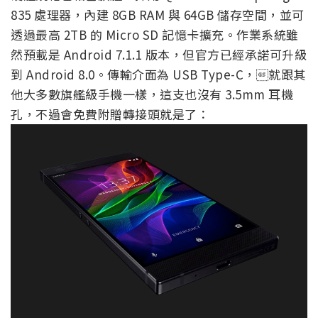
835 處理器，內建 8GB RAM 與 64GB 儲存空間，並可
透過最高 2TB 的 Micro SD 記憶卡擴充。作業系統雖
然預載是 Android 7.1.1 版本，但官方已經承諾可升級
到 Android 8.0。傳輸介面為 USB Type-C，就跟其
他大多數旗艦級手機一樣，這支也沒有 3.5mm 耳機
孔，不過會免費附贈轉接頭就是了：