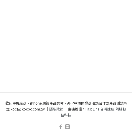
歡迎手機廠商、iPhone 周邊產品業者、APP軟體開發商洽談合作或產品測試事
宜 koc
kocpc.com.tw ｜
隱私政策
｜主機維護：
Fast Line 台灣速連
,
阿腸數
位科技