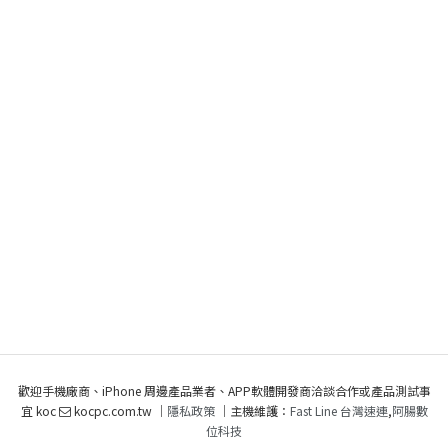
歡迎手機廠商、iPhone 周邊產品業者、APP軟體開發商洽談合作或產品測試事
宜 koc
kocpc.com.tw ｜
隱私政策
｜主機維護：
Fast Line 台灣速連
,
阿腸數
位科技