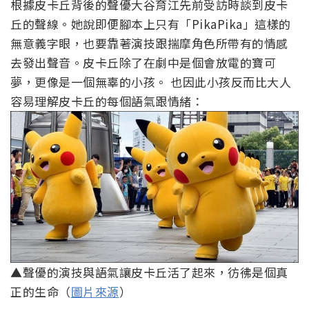
根據皮卡丘背後的聲優大谷育江先前受訪時談到皮卡
丘的聲線。她說即便腳本上只有「PikaPika」這樣的
無意義字眼，也要靠著演技跟揣摩角色所帶有的情感
去發出聲音。皮卡丘除了在劇中是個會放電的寶可
夢，更像是一個無辜的小孩。 也因此小孩反而比大人
容易理解皮卡丘的每個語氣跟情緒：
▲聲優的演技與語氣讓皮卡丘活了起來，彷彿是個真
正的生命（
圖片來源
）