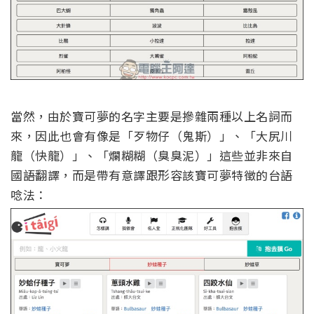
當然，由於寶可夢的名字主要是摻雜兩種以上名詞而
來，因此也會有像是「歹物仔（鬼斯）」、「大尻川
龍（快龍）」、「爛糊糊（臭臭泥）」這些並非來自
國語翻譯，而是帶有意譯跟形容該寶可夢特徵的台語
唸法：