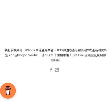
歡迎手機廠商、iPhone 周邊產品業者、APP軟體開發商洽談合作或產品測試事
宜 koc
kocpc.com.tw ｜
隱私政策
｜主機維護：
Fast Line 台灣速連
,
阿腸數
位科技