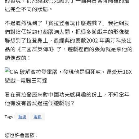
的發現，仍然讓我們見識到了一個與日常新聞裡的描
述完全不同的狀態。
不過既然說到了「賓拉登會玩什麼遊戲？」我社網友
們對這個話題也都腦洞大開，把很多遊戲中的形像都
聯想到了拉登身上。最經典的要數2002 年奧汀科技出
品的《三國群英傳3》了，遊戲裡面的張角就是拿他的
頭像改的：
看在賓拉登歷來對中國功夫感興趣的份上，不知當年
他有沒有嘗試過這個遊戲呢？
Tags:
動漫
電影
您也許會喜歡：