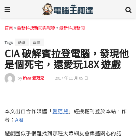
首頁
»
最新科技新聞與報導
»
最新科技新聞
Tags:
動漫
電影
CIA 破解賓拉登電腦，發現他
是個死宅，還愛玩18X 遊戲
by
ifanr 愛范兒
2017 年 11 月 05 日
本文出自合作媒體「
愛范兒
」經授權刊登於本站，作
者：
A君
遊戲圈似乎很難找到那種大眾網友會集體關心的話