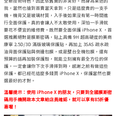
全新技術特色，因此依舊賣的非常好。而身為果迷的
我，當然也搶到首賣當天拿到，只是這麼貴的一支手
機，機背又是玻璃材質，入手後如果沒有第一時間進
行全面保護，真的會讓人不太敢使用，深怕一手滑就
要花不便宜的維修費。既然要全面保護 iPhone X ，首
選推薦絕對是膜斯密碼，貼上具備 9H 超高硬度的美商
康寧 2.5D/3D 滿版玻璃保護貼，再加上 3SAS 疏水疏
油背面保護貼與側邊包膜，或是整台全機包膜，還有
預算的話再加裝保護殼，就能立刻擁有最全方位的保
護，一定會讓你下次手滑摔到時，感謝之前有做這些
保護。都已經花這麼多錢買 iPhone X，保護當然也要
選最好的才對。
溫馨提示：使用 iPhone X 的朋友，只要到全國膜斯密
碼用手機開啟本文章給店員確認，就可以享有85折優
惠喔！