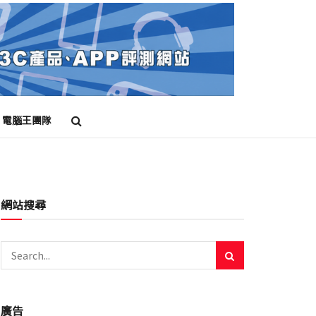
電腦王團隊
網站搜尋
廣告