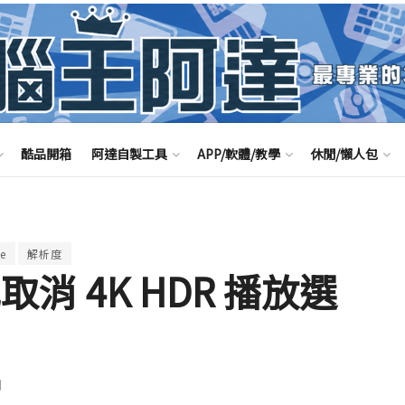
酷品開箱
阿達自製工具
APP/軟體/教學
休閒/懶人包
e
解析度
取消 4K HDR 播放選
聞