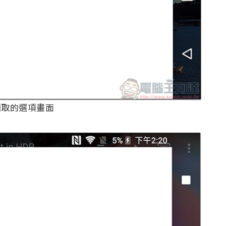
m 上擷取的選項畫面