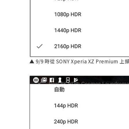
▲ 9/9 時從 SONY Xperia XZ Premiu