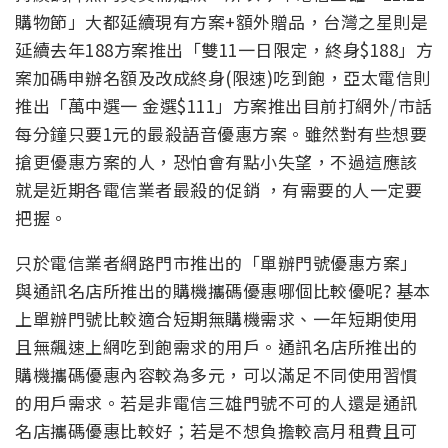
購物節」大都延續現有方案+額外贈品，台灣之星則是
延續去年188方案推出「雙11一日限定，終身$188」方
案加碼申辦名額及改成終身(限速)吃到飽，亞太電信則
推出「萬中選一 金選
$111
」方案推出目前打網外/市話
每分鐘只要1元的最殺語音優惠方案。雖然對有些想要
搶更優惠方案的人，恐怕會有點小失望，不過這應該
就是近期各電信業者最殺的促銷 ，有需要的人一定要
把握。
只於電信業者網路門市推出的「單辦門號優惠方案」
與通訊名店所推出的購機攜碼優惠哪個比較優呢? 基本
上單辦門號比較適合短期無購機需求、一年短期使用
且無飆速上網吃到飽需求的用戶。通訊名店所推出的
購機攜碼優惠內容較為多元，可以滿足不同使用習慣
的用戶需求。若是非電信三雄門號不可的人還是通訊
名店攜碼優惠比較好；若是不想負擔較高月租費且可