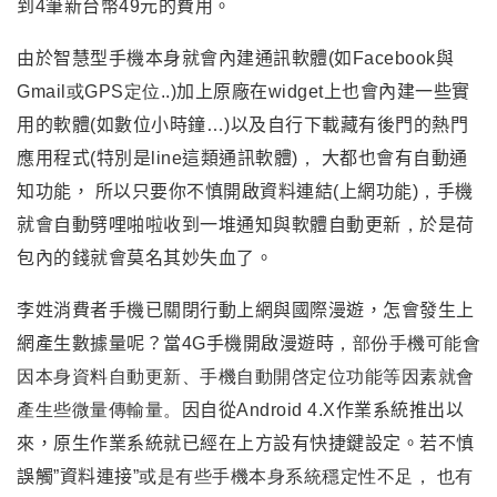
到4筆新台幣49元的費用。
由於智慧型手機本身就會內建通訊軟體
(
如
Facebook
與
Gmail或GPS定位..)
加上原廠在
widget
上也會內建一些實
用的軟體
(
如數位小時鐘…
)
以及自行下載藏有後門的熱門
應用程式
(
特別是
line
這類通訊軟體
)，
大都也會有自動通
知功能，
所以只要你不慎開啟資料連結
(
上網功能
)，
手機
就會自動劈哩啪啦收到一堆通知與軟體自動更新
，
於是荷
包內的錢就會莫名其妙失血了。
李姓消費者手機已關閉行動上網與國際漫遊，怎會發生上
網產生數據量呢？當4G手機開啟漫遊時
，部份手機可能會
因本身資料自動更新、手機自動開啓定位功能等因素就會
產生些微量傳輸量。
因自從
Android 4.X
作業系統推出以
來，原生作業系統就已經在上方設有快捷鍵設定。若不慎
誤觸
”
資料連接
”或是有些手機本身系統穩定性不足， 也有