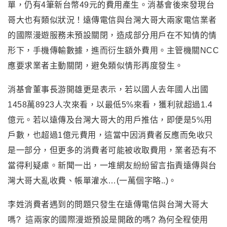
單，仍有4筆新台幣49元的費用產生。消基會後來發現台
哥大也有類似狀況！遠傳電信與台灣大哥大兩家電信業者
的國際漫遊服務未預設關閉，造成部分用戶在不知情的情
形下，手機傳輸數據，進而衍生額外費用。主管機關NCC
應要求業者主動關閉，避免類似情形再度發生。
消基會董事長游開雄更是表示，若以國人去年國人出國
1458萬8923人次來看，以最低5%來看，獲利就超過1.4
億元。若以遠傳及台灣大哥大的用戶推估，即便是5%用
戶數，也超過1億元費用，這當中因消費者反應而免收只
是一部分，但更多的消費者可能被收取費用，業者恐有不
當得利疑慮。新聞一出，一堆網友紛紛留言指責遠傳與台
灣大哥大亂收費、帳單灌水…(一萬個字略..)。
李姓消費者遇到的問題只發生在遠傳電信與台灣大哥大
嗎? 這兩家的國際漫遊預設是開啟的嗎? 為何全程使用