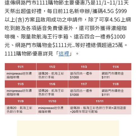
遠傳網路門市1111購物節主要優惠乃是11/1~11/11天
天祭出超值好禮，每日前11名新申辦/攜碼4.5G $999
以上(含)方案且啟用成功之申請件，除了可享4.5G上網
吃到飽及各項語音免費優惠外，還可額外獲得濃縮咖
啡機、限量款航海王行李箱、遠百四合一禮券$1000
元、網路門市購物金$1111元..等好禮總價超過25萬。
1111購物節優惠詳見「
這裡
」。