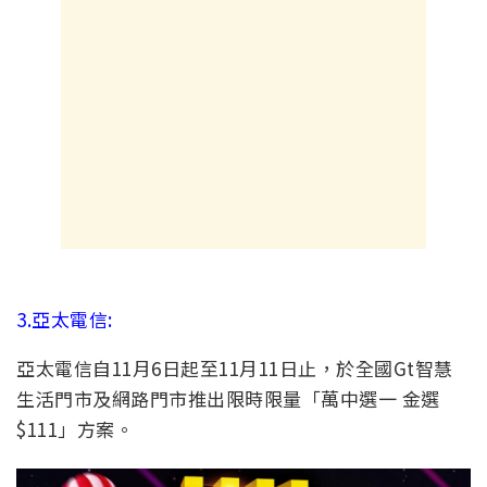
3.亞太電信:
亞太電信自
11
月
6
日起至
11
月
11
日止，
於全國
Gt
智慧
生活門市及網路門市推出限時限量「萬中選一 金選
$111
」方案。