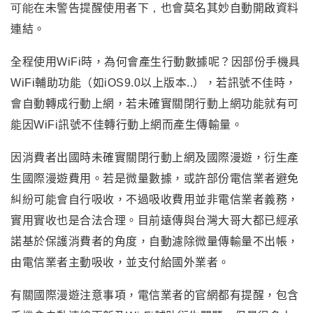
可能
在未警告提醒使用者下
，
也會莫名其妙自動開啟資料
連結。
全程使用WiFi時，為何會產生行動數據呢？因部份手機具
WiFi輔助功能（如iOS9.0以上版本..），若訊號不佳時，
會自動轉成行動上網，若未確實關閉行動上網功能就有可
能因WiFi訊號不佳轉行動上網而產生傳輸量。
因消費者出國時未確實關閉行動上網及國際漫遊，衍生產
生國際漫遊費用。若是微量數據，或許部份電信業者避免
糾紛可能會自行吸收，不過吸收費用並非電信業者義務，
實用實收也是合法合理。目前遠傳與台灣大哥大都已經承
諾基於保護消費者的角度，自動濾除微量傳輸量不出帳，
由電信業者主動吸收，並支付給國外業者。
有關國際漫遊注意事項，電信業者的官網都有提醒，包含