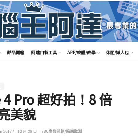
酷品開箱
阿達自製工具
APP/軟體/教學
休閒/懶人包
拍
 4 Pro 超好拍！8 倍
亮美貌
on 2017 年 12 月 08 日
in
3C產品開箱/廠商邀測