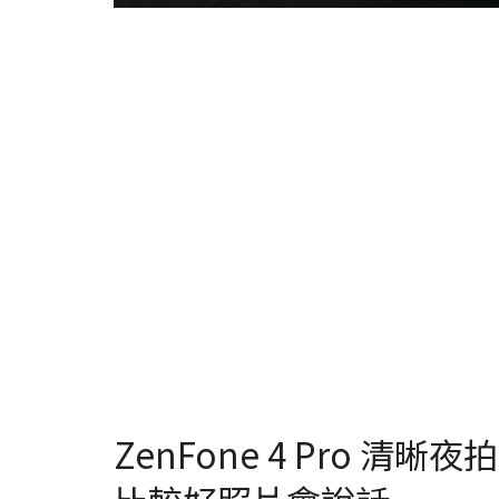
ZenFone 4 Pro 清晰