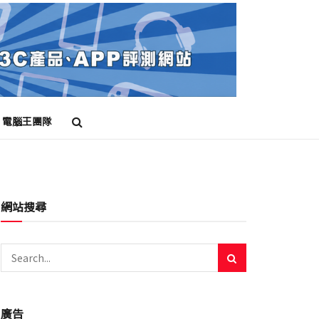
電腦王團隊
網站搜尋
廣告