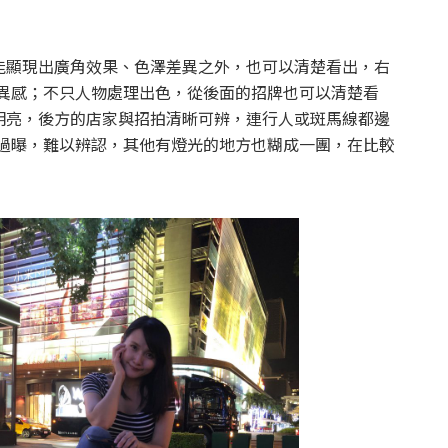
能顯現出廣角效果、色澤差異之外，也可以清楚看出，右
撲的詭異感；不只人物處理出色，從後面的招牌也可以清楚看
招牌清晰明亮，後方的店家與招拍清晰可辨，連行人或斑馬線都邊
的招牌過曝，難以辨認，其他有燈光的地方也糊成一團，在比較