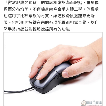
「微軟經典閃靈鯊」的握感相當飽滿而服貼，重量偏
輕而分布均衡，不僅機身線條合乎人體工學，側邊處
也選用了比較柔軟的材質，讓這款滑鼠握起來更舒
服。包括側面按鍵在內的各項配置都相當直覺，以自
然手勢持握就能輕鬆操控所有的功能：