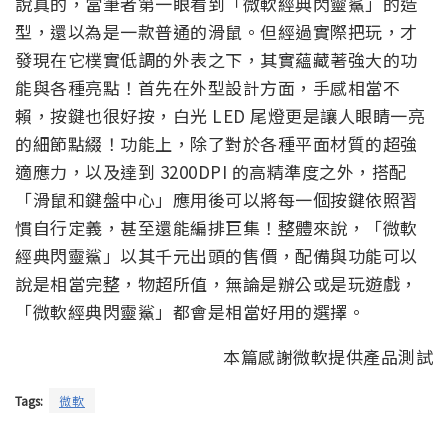
說真的，當筆者第一眼看到「微軟經典閃靈鯊」的造
型，還以為是一款普通的滑鼠。但經過實際把玩，才
發現在它樸實低調的外表之下，其實蘊藏著強大的功
能與各種亮點！首先在外型設計方面，手感相當不
賴，按鍵也很好按，白光 LED 尾燈更是讓人眼睛一亮
的細節點綴！功能上，除了對於各種平面材質的超強
適應力，以及達到 3200DPI 的高精準度之外，搭配
「滑鼠和鍵盤中心」應用後可以將每一個按鍵依照習
慣自行定義，甚至還能編排巨集！整體來說，「微軟
經典閃靈鯊」以其千元出頭的售價，配備與功能可以
說是相當完整，物超所值，無論是辦公或是玩遊戲，
「微軟經典閃靈鯊」都會是相當好用的選擇。
本篇感謝微軟提供產品測試
Tags:
微軟