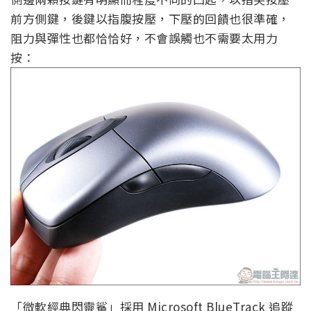
前方側鍵，後鍵以指腹按壓，下壓的回饋也很準確，
阻力與彈性也都恰恰好，不會誤觸也不需要太用力
按：
「微軟經典閃靈鯊」採用 Microsoft BlueTrack 追蹤