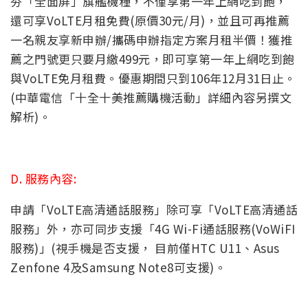
夯「全面屏」旗艦機種，
不僅享第一年上網吃到飽，
還可享
VoLTE
月租免費
(
原價
30
元
/
月
)
，並且可再推薦
一名親友享新申辦
/
攜碼申辦指定方案月租半
價！獲推
薦之門號更只要月繳
499
元，即可享第一年上網吃到飽
與
VoLTE
免月租費。優惠期間只到
106
年
12
月
31
日止。
(中華電信「十全十美推薦購機活動」詳細內容另撰文
解析)。
D. 服務內容:
申請「VoLTE高清通話服務」除可享「VoLTE高清通話
服務」外，亦可同步支援「4G Wi-Fi通話服務(VoWiFI
服務)」(視手機是否支援， 目前僅HTC U11、Asus
Zenfone 4及Samsung Note8可支援)。