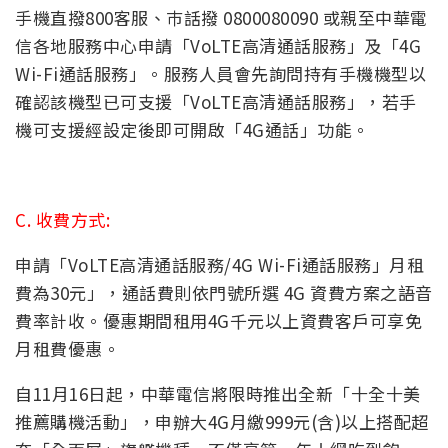
手機直撥800客服、巿話撥 0800080090 或親至中華電
信各地服務中心申請「VoLTE高清通話服務」及「4G
Wi-Fi通話服務」。服務人員會先詢問持有手機機型以
確認該機型已可支援「VoLTE高清通話服務」，若手
機可支援經設定後即可開啟「4G通話」功能。
C. 收費方式:
申請「VoLTE高清通話服務/4G Wi-Fi通話服務」月租
費為30元」，通話費則依門號所選 4G 資費方案之語音
費率計收。優惠期間租用4G千元以上資費客戶可享免
月租費優惠。
自
11
月
16
日起，中華電信將限時推出全新「十全十美
推薦購機活動」，申辦大
4G
月繳
99
9
元
(
含
)
以上搭配超