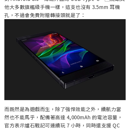
他大多數旗艦級手機一樣，這支也沒有 3.5mm 耳機
孔，不過會免費附贈轉接頭就是了：
而既然是為遊戲而生，除了強悍效能之外，續航力當
然也不能馬乎，配備著高達 4,000mAh 的電池容量，
官方表示爐石戰記可連續玩 7 小時，同時還支援 QC