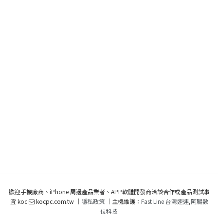
歡迎手機廠商、iPhone 周邊產品業者、APP軟體開發商洽談合作或產品測試事
宜 koc
kocpc.com.tw ｜
隱私政策
｜主機維護：
Fast Line 台灣速連
,
阿腸數
位科技