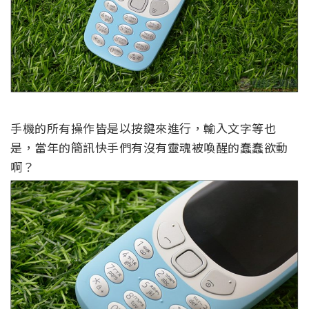
手機的所有操作皆是以按鍵來進行，輸入文字等也
是，當年的簡訊快手們有沒有靈魂被喚醒的蠢蠢欲動
啊？