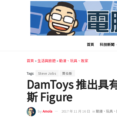
首頁
科技新聞
首頁
»
生活與旅遊
»
動漫、玩具、敗家
Tags:
Steve Jobs
賈伯斯
DamToys 推出具
斯 Figure
by
Amola
2017 年 11 月 16 日
in
動漫、玩具、