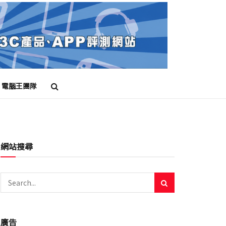
電腦王團隊
網站搜尋
廣告