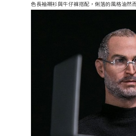
色長袖襯衫與牛仔褲搭配，俐落的風格油然