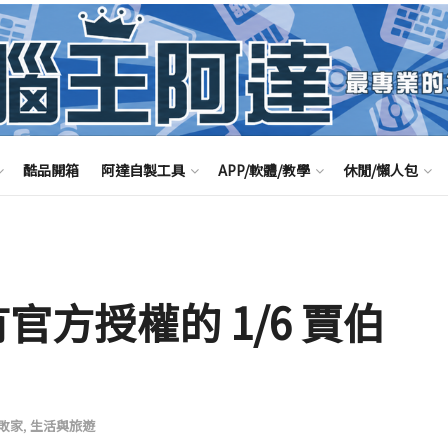
酷品開箱
阿達自製工具
APP/軟體/教學
休閒/懶人包
有官方授權的 1/6 賈伯
敗家
,
生活與旅遊