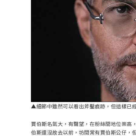
▲細節中雖然可以看出斧鑿痕跡，但這樣已
賈伯斯名氣大，有聲望，在粉絲間地位崇高
伯斯還沒故去以前，坊間常有賈伯斯公仔，但那