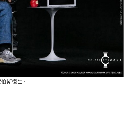
賈伯斯復生。