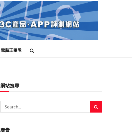
電腦王團隊
網站搜尋
廣告