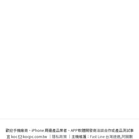
歡迎手機廠商、iPhone 周邊產品業者、APP軟體開發商洽談合作或產品測試事
宜 koc
kocpc.com.tw ｜
隱私政策
｜主機維護：
Fast Line 台灣速連
,
阿腸數