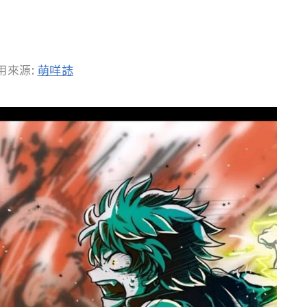
用來源:
萌咩誌