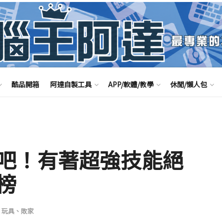
酷品開箱
阿達自製工具
APP/軟體/教學
休閒/懶人包
吧！有著超強技能絕
榜
、玩具、敗家