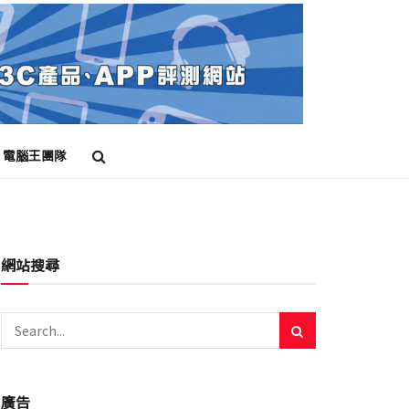
電腦王團隊
網站搜尋
廣告