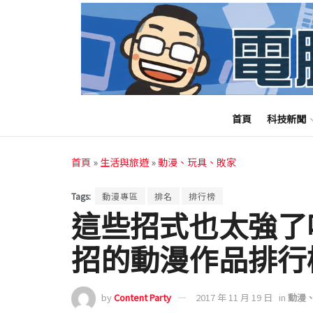
首頁
科技新聞
首頁
»
生活與旅遊
»
動漫、玩具、敗家
Tags:
動漫專區
排名
排行榜
這些招式也太強了
招的動漫作品排行
by
Content Party
2017 年 11 月 19 日
in
動漫