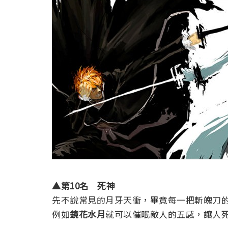
▲第10名 死神
先不說常見的月牙天衝，畢竟每一把斬魄刀
例如
鏡花水月
就可以催眠敵人的五感，讓人