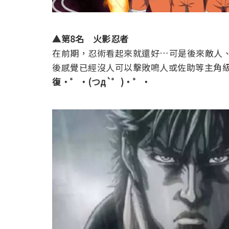
▲第8名 火影忍者
在前期，忍術看起來就還好…可是後來敵人
後感覺已經沒人可以擊敗鳴人或佐助等主角
復・
゜
・(つд`゜)・
゜
・