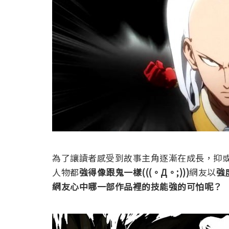
為了讓讀者感受到故事主角逐漸在成長，抑
人物都
強得像跟鬼一樣
(((。Д。;)))
網友以
強
網友心中哪一部作品裡的技能強的可怕呢？