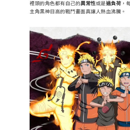
裡頭的角色都有自己的
異常性
或是
過負荷
，
主角黑神目高的戰鬥畫面真讓人熱血沸騰。