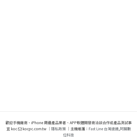
歡迎手機廠商、iPhone 周邊產品業者、APP軟體開發商洽談合作或產品測試事
宜 koc
kocpc.com.tw ｜
隱私政策
｜主機維護：
Fast Line 台灣速連
,
阿腸數
位科技