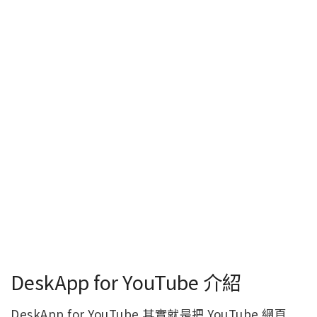
DeskApp for YouTube 介紹
DeskApp for YouTube 其實就是把 YouTube 網頁