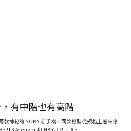
現身，有中階也有高階
現兩款神秘的 SONY 新手機，兩款機型從規格上看來應
venger 和 H8521 Pro-A。