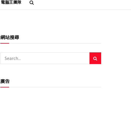
電腦王團隊
網站搜尋
廣告