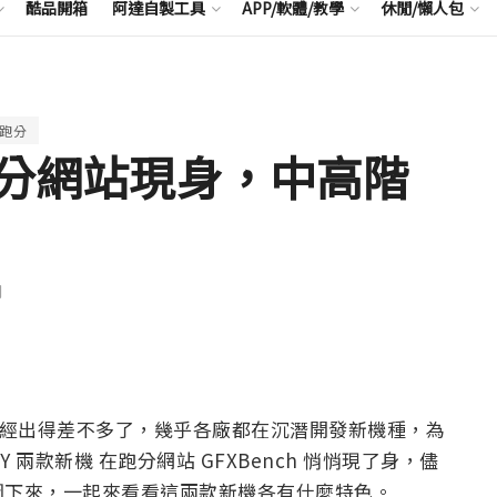
酷品開箱
阿達自製工具
APP/軟體/教學
休閒/懶人包
跑分
 跑分網站現身，中高階
聞
都已經出得差不多了，幾乎各廠都在沉潛開發新機種，為
ONY 兩款新機 在跑分網站 GFXBench 悄悄現了身，儘
圖下來，一起來看看這兩款新機各有什麼特色。