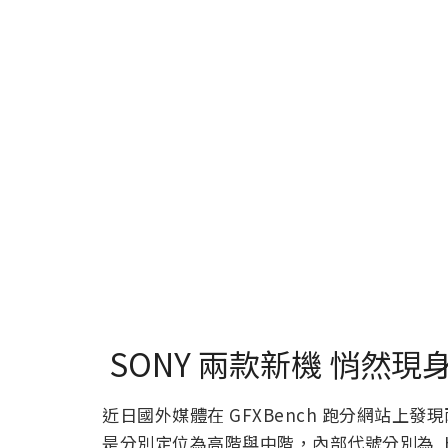
SONY 兩款新機 悄然
近日國外媒體在 GFXBench 跑分網站上發
是分別定位為高階與中階，內部代號分別為 H3213 A