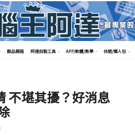
酷品開箱
阿達自製工具
APP/軟體/教學
休閒/懶人包
戲邀請 不堪其擾？好消息
除
聞