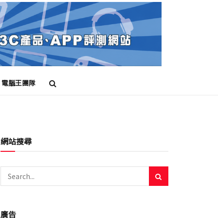
電腦王團隊
網站搜尋
廣告