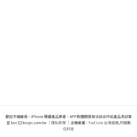
歡迎手機廠商、iPhone 周邊產品業者、APP軟體開發商洽談合作或產品測試事
宜 koc
kocpc.com.tw ｜
隱私政策
｜主機維護：
Fast Line 台灣速連
,
阿腸數
位科技