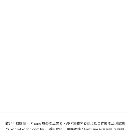
歡迎手機廠商、iPhone 周邊產品業者、APP軟體開發商洽談合作或產品測試事
宜 koc
kocpc.com.tw ｜
隱私政策
｜主機維護：
Fast Line 台灣速連
,
阿腸數