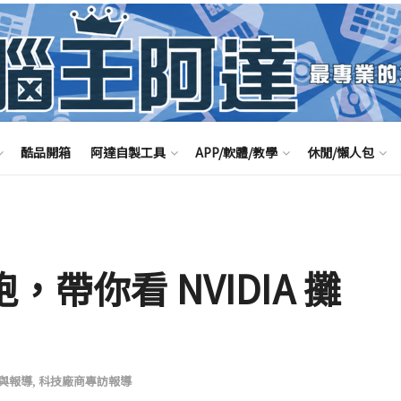
酷品開箱
阿達自製工具
APP/軟體/教學
休閒/懶人包
 開跑，帶你看 NVIDIA 攤
與報導
,
科技廠商專訪報導