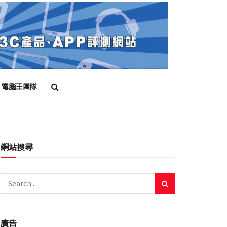
電腦王團隊
網站搜尋
廣告