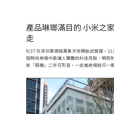
產品琳瑯滿目的 小米之
走
9/27 在深圳華潤城萬象天地開始試營運，1
個時尚商場中最讓人驚艷的科技亮點，明亮附設
有「吸睛」二字可形容，一走進商場就可一