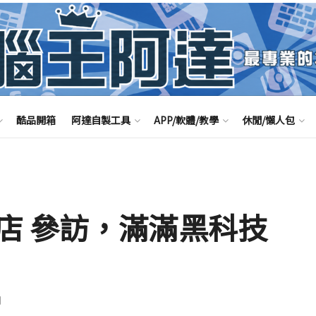
酷品開箱
阿達自製工具
APP/軟體/教學
休閒/懶人包
店 參訪，滿滿黑科技
聞