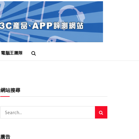
電腦王團隊
網站搜尋
廣告