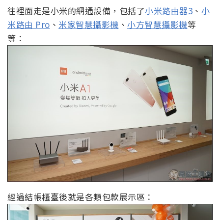
往裡面走是小米的網通設備，包括了
小米路由器3
、
小
米路由 Pro
、
米家智慧攝影機
、
小方智慧攝影機
等
等：
經過結帳櫃臺後就是各類包款展示區：