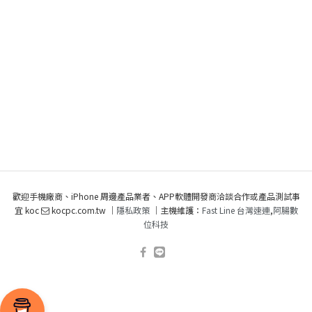
歡迎手機廠商、iPhone 周邊產品業者、APP軟體開發商洽談合作或產品測試事
宜 koc
kocpc.com.tw ｜
隱私政策
｜主機維護：
Fast Line 台灣速連
,
阿腸數
位科技