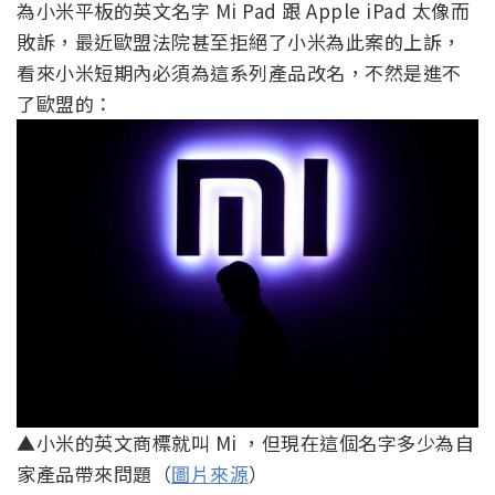
為小米平板的英文名字 Mi Pad 跟 Apple iPad 太像而
敗訴，最近歐盟法院甚至拒絕了小米為此案的上訴，
看來小米短期內必須為這系列產品改名，不然是進不
了歐盟的：
▲小米的英文商標就叫 Mi ，但現在這個名字多少為自
家產品帶來問題（
圖片來源
）