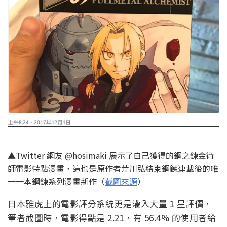
▲Twitter 網友 @hosimaki 展示了自己獲得的鋼之鍊金術
師電影特點漫畫，這也是原作者荒川弘結束鋼鍊連載後的唯
一一本鋼鍊系列漫畫新作（
截圖來源
）
日本雅虎上的電影評分系統更是灌入大量 1 星評價，
筆者截圖時，電影得點是 2.21，有 56.4% 的使用者給