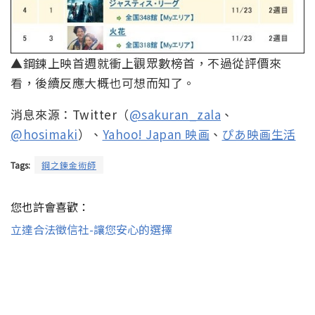
▲鋼鍊上映首週就衝上觀眾數榜首，不過從評價來
看，後續反應大概也可想而知了。
消息來源：Twitter（
@sakuran_zala
、
@hosimaki
）、
Yahoo! Japan 映画
、
ぴあ映画生活
Tags:
鋼之鍊金術師
您也許會喜歡：
立達合法徵信社-讓您安心的選擇