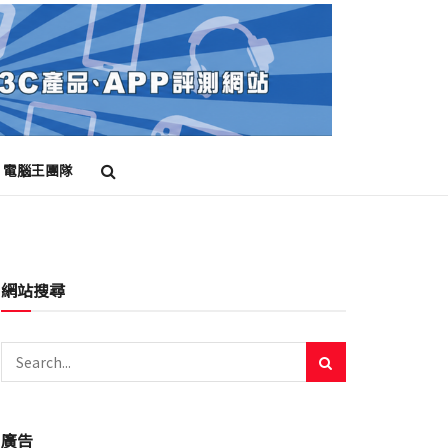
電腦王團隊
網站搜尋
廣告