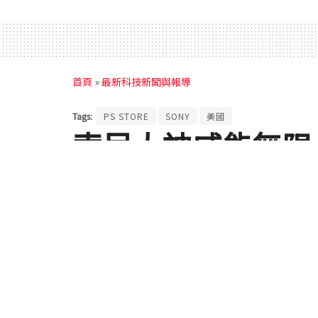
首頁
»
最新科技新聞與報導
Tags:
PS STORE
SONY
美國
索尼大神威能無限
點換主機的 PlayS
by
達小編
2017 年 10 月 03 日
in
最新科技新聞
不少品牌都會與銀行合作推出信用卡喔，像