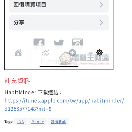
補充資料
HabitMinder 下載連結：
https://itunes.apple.com/tw/app/habitminder/i
d1253577148?mt=8
Tags:
iOS
iPhone
習慣養成