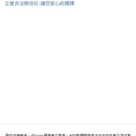
立達合法徵信社-讓您安心的選擇
歡迎手機廠商、iPhone 周邊產品業者、APP軟體開發商洽談合作或產品測試事