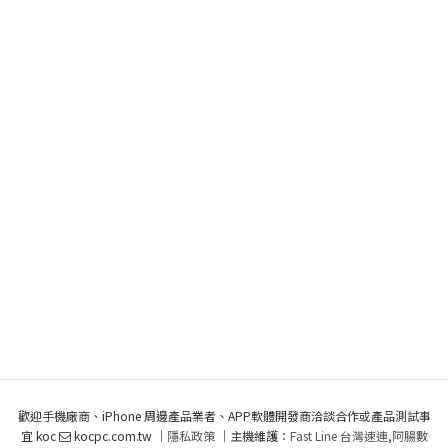
歡迎手機廠商、iPhone 周邊產品業者、APP軟體開發商洽談合作或產品測試事
宜 koc
kocpc.com.tw ｜
隱私政策
｜主機維護：
Fast Line 台灣速連
,
阿腸數