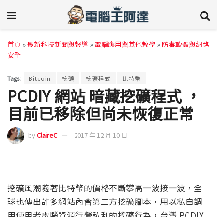
首頁
»
最新科技新聞與報導
»
電腦應用與其他教學
»
防毒軟體與網路
安全
Tags:
Bitcoin
挖礦
挖礦程式
比特幣
PCDIY 網站 暗藏挖礦程式 ，
目前已移除但尚未恢復正常
by
ClaireC
2017 年 12 月 10 日
挖礦風潮隨著比特幣的價格不斷攀高一波接一波，全
球也傳出許多網站內含第三方挖礦腳本，用以私自調
用使用者電腦資源行營私利的挖礦行為，台灣 PCDIY