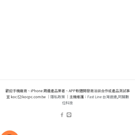
歡迎手機廠商、iPhone 周邊產品業者、APP軟體開發商洽談合作或產品測試事
宜 koc
kocpc.com.tw ｜
隱私政策
｜主機維護：
Fast Line 台灣速連
,
阿腸數
位科技