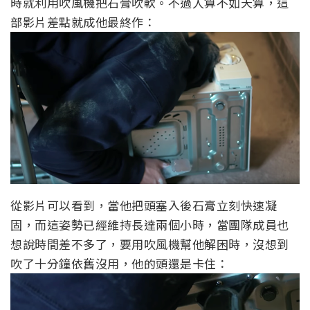
時就利用吹風機把石膏吹軟。不過人算不如天算，這
部影片差點就成他最終作：
從影片可以看到，當他把頭塞入後石膏立刻快速凝
固，而這姿勢已經維持長達兩個小時，當團隊成員也
想說時間差不多了，要用吹風機幫他解困時，沒想到
吹了十分鐘依舊沒用，他的頭還是卡住：