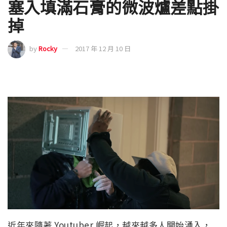
塞入填滿石膏的微波爐差點掛
掉
by
Rocky
2017 年 12 月 10 日
近年來隨著 Youtuber 崛起，越來越多人開始湧入，