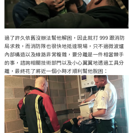
過了許久依舊沒辦法幫他解困，因此就打 999 跟消防
局求救，而消防隊也很快地抵達現場，只不過微波爐
內部構造以及線路非常複雜，要分離是一件相當棘手
的事，諮詢相關技術部門以及小心翼翼地透過工具分
離，最終花了將近一個小時才順利幫他脫困：