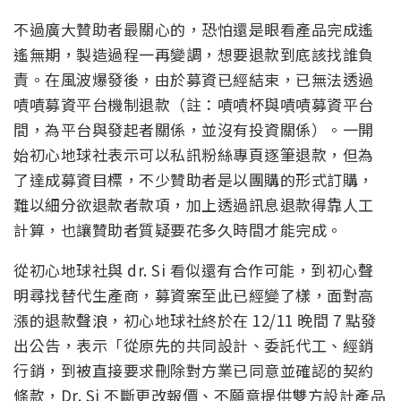
不過廣大贊助者最關心的，恐怕還是眼看產品完成遙
遙無期，製造過程一再變調，想要退款到底該找誰負
責。在風波爆發後，由於募資已經結束，已無法透過
嘖嘖募資平台機制退款（註：嘖嘖杯與嘖嘖募資平台
間，為平台與發起者關係，並沒有投資關係）。一開
始初心地球社表示可以私訊粉絲專頁逐筆退款，但為
了達成募資目標，不少贊助者是以團購的形式訂購，
難以細分欲退款者款項，加上透過訊息退款得靠人工
計算，也讓贊助者質疑要花多久時間才能完成。
從初心地球社與 dr. Si 看似還有合作可能，到初心聲
明尋找替代生產商，募資案至此已經變了樣，面對高
漲的退款聲浪，初心地球社終於在 12/11 晚間 7 點發
出公告，表示「從原先的共同設計、委託代工、經銷
行銷，到被直接要求刪除對方業已同意並確認的契約
條款，Dr. Si 不斷更改報價、不願意提供雙方設計產品