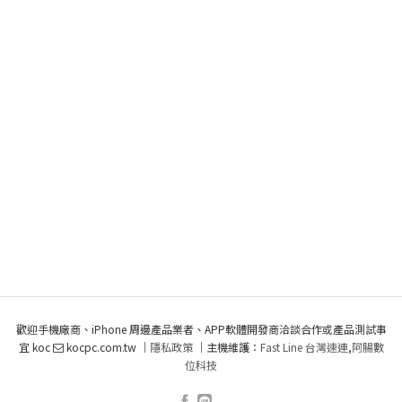
歡迎手機廠商、iPhone 周邊產品業者、APP軟體開發商洽談合作或產品測試事
宜 koc
kocpc.com.tw ｜
隱私政策
｜主機維護：
Fast Line 台灣速連
,
阿腸數
位科技