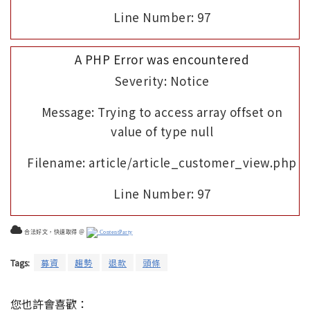
Line Number: 97
A PHP Error was encountered
Severity: Notice
Message: Trying to access array offset on
value of type null
Filename: article/article_customer_view.php
Line Number: 97
合法好文，快速取得 ＠
ContentParty
Tags:
募資
趨勢
退款
頭條
您也許會喜歡：