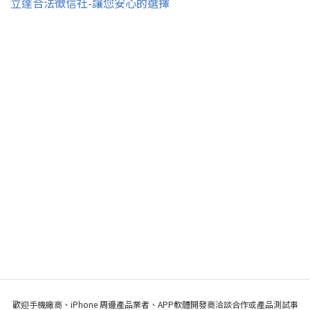
立達合法徵信社-讓您安心的選擇
歡迎手機廠商、iPhone 周邊產品業者、APP軟體開發商洽談合作或產品測試事