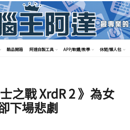
酷品開箱
阿達自製工具
APP/軟體/教學
休閒/懶人包
之戰 XrdR 2 》為女
卻下場悲劇