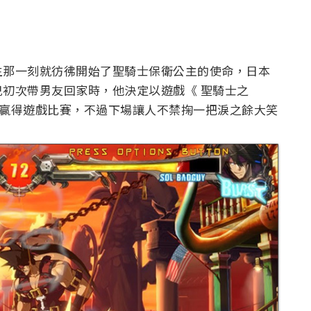
生那一刻就彷彿開始了聖騎士保衛公主的使命，日本
初次帶男友回家時，他決定以遊戲《 聖騎士之
最後他贏得遊戲比賽，不過下場讓人不禁掬一把淚之餘大笑