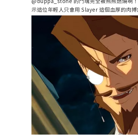
@buppa_stone 的鬥魂完全被熊熊燃燒啊
示這位年輕人只會用 Slayer 這個血厚的