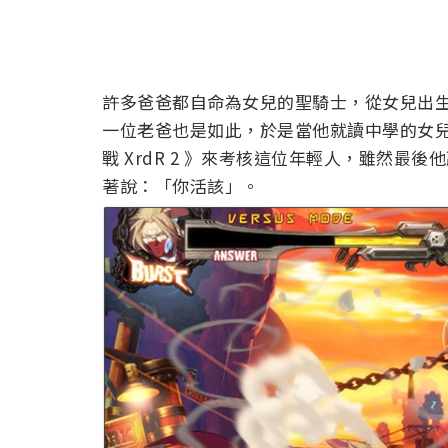
許多爸爸都自命為女兒的聖騎士，從女兒出
一位老爸也是如此，於是當他就讀中學的女兒
戰 XrdR 2 》來考核這位年輕人，雖然
著說：「你活該」。