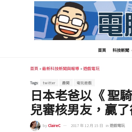
首頁
科技新聞
首頁
»
最新科技新聞與報導
»
遊戲電玩
Tags:
twitter
趣聞
電玩遊戲
日本老爸以《 聖騎士
兒審核男友，贏了
by
ClaireC
2017 年 12 月 15 日
in
遊戲電玩