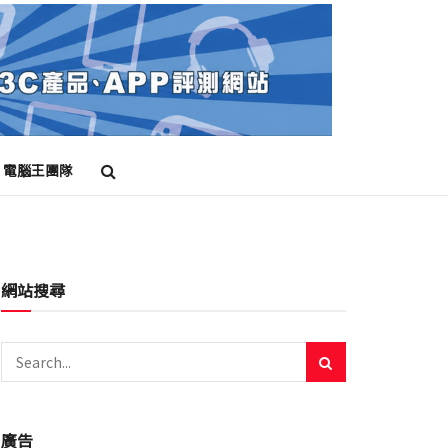
電腦王團隊
網站搜尋
廣告