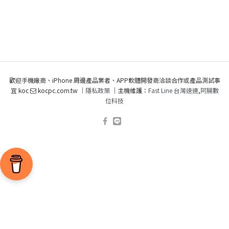
歡迎手機廠商、iPhone 周邊產品業者、APP軟體開發商洽談合作或產品測試事
宜 koc
kocpc.com.tw ｜
隱私政策
｜主機維護：
Fast Line 台灣速連
,
阿腸數
位科技