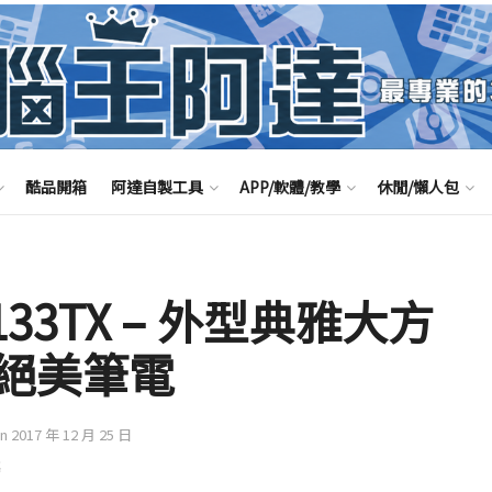
酷品開箱
阿達自製工具
APP/軟體/教學
休閒/懶人包
-bf133TX – 外型典雅大方
絕美筆電
on 2017 年 12 月 25 日