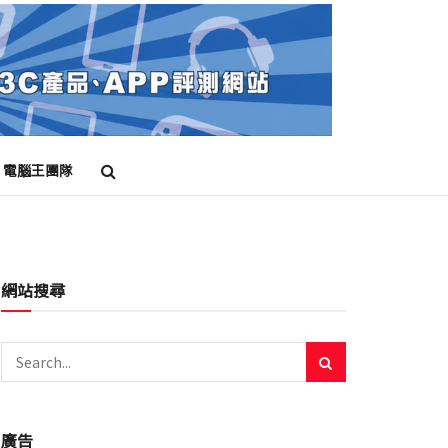
電腦王團隊
網站搜尋
廣告