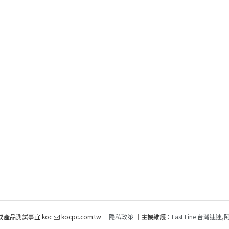
或產品測試事宜 koc
kocpc.com.tw ｜
隱私政策
｜主機維護：
Fast Line 台灣速連
,