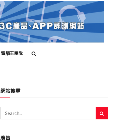
電腦王團隊
網站搜尋
廣告