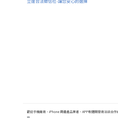
立達合法徵信社-讓您安心的選擇
歡迎手機廠商、iPhone 周邊產品業者、APP軟體開發商洽談合作
技