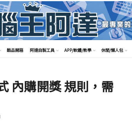
酷品開箱
阿達自製工具
APP/軟體/教學
休閒/懶人包
程式 內購開獎 規則，需
聞