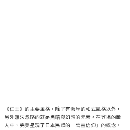
《仁王》的主要風格，除了有濃厚的和式風格以外，
另外無法忽略的就是黑暗與幻想的元素。在登場的敵
人中，完美呈現了日本民眾的「萬靈信仰」的概念，
日本人認為每一種物品都有靈的存在，日本特有的
「付喪神(九十九神)」就是如此的概念。在遊戲中部會
登場妖怪、精靈與鬼魂，除了有日本知名的妖怪之
外，每一種形象都大不相同，有醜陋的、有可愛的、
有殘暴的，也有看起來十分性感的，會以各種形象登