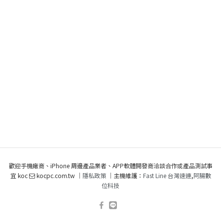
歡迎手機廠商、iPhone 周邊產品業者、APP軟體開發商洽談合作或產品測試事
宜 koc
kocpc.com.tw ｜
隱私政策
｜主機維護：
Fast Line 台灣速連
,
阿腸數
位科技