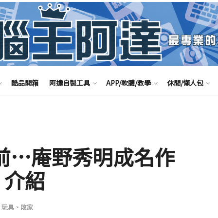
酷品開箱
阿達自製工具
APP/軟體/教學
休閒/懶人包
之前…庵野秀明成名作
》介紹
、玩具、敗家