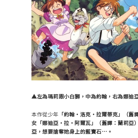
▲左為瑪莉跟小白獅，中為約翰，右為娜迪
本作從少年
「約翰‧洛克‧拉爾蒂克」
（舊
女「娜迪亞‧拉‧阿爾瓦」
（舊譯：蘭莉亞
亞，想要搶奪她身上的藍寶石…。