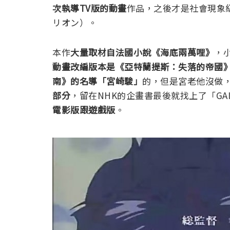
次執導TV版的動畫
作品，之後才是社會現象
リオン）
。
本作
大量取材自法國小說《海底兩萬哩》
，
動畫改編版本是《亞特蘭提斯：失落的帝國
南》的名導「宮崎駿」
的，但是宮老他沒做
部分
，留在NHK的企畫書最後就找上了「GA
電影版跟遊戲版
。