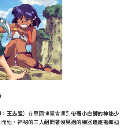
亞
譯：王志強）
在萬國博覽會遇到
帶著小白獅的神祕少
）
開始，
神祕的三人組開著沒見過的機器追逐著娜迪