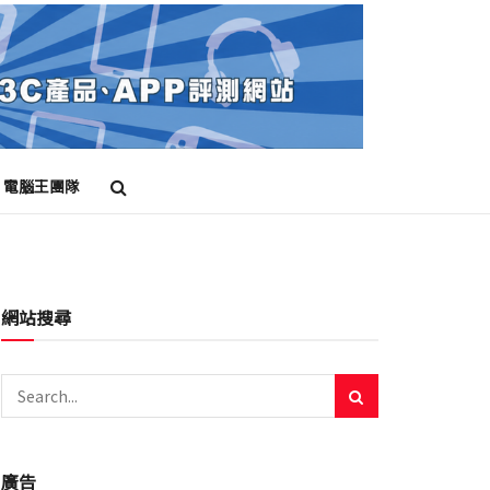
電腦王團隊
網站搜尋
廣告