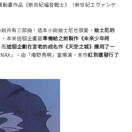
級動畫作品《新世紀福音戰士》
（新世紀エヴァンゲ
小說共有三部曲，這本小說迪士尼也很愛，
迪士尼的
》
。本來這個企畫是
準備給之前製作《未來少年柯
，而
這個企劃在宮老的成名作《天空之城》應用了一
INAX」，由「庵野秀明」當導演，本作
紅到還發行了