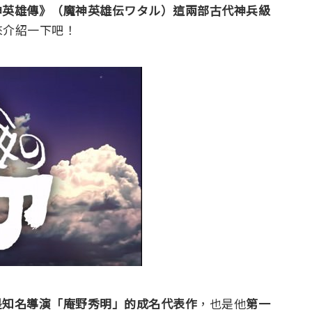
神英雄傳》
（魔神英雄伝ワタル）
這
兩部古代神兵級
來介紹一下吧！
是知名導演
「庵野秀明」的成名代表作
，也是他
第一