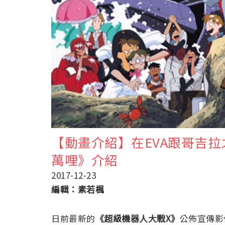
【動畫介紹】在EVA跟哥吉
萬哩》介紹
2017-12-23
編輯：素若楓
日前最新的
《超級機器人大戰X》
公佈宣傳影