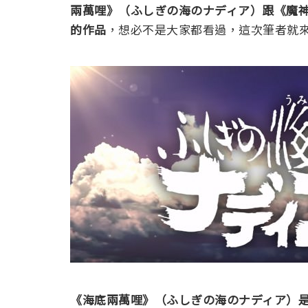
兩萬哩》
（ふしぎの海のナディア）
跟
《魔
的作品
，想必不是大家都看過，這次筆者就
《海底兩萬哩》
（ふしぎの海のナディア）