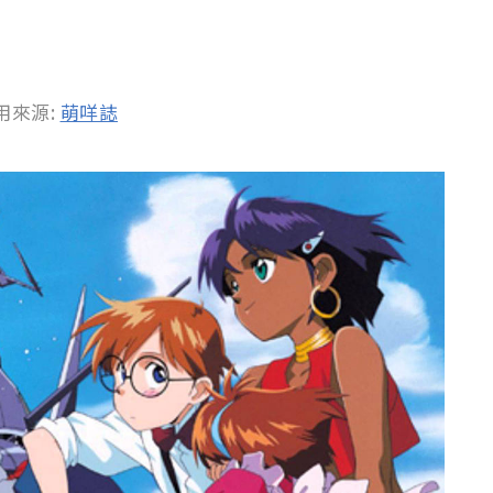
用來源:
萌咩誌