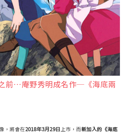
拉之前…庵野秀明成名作─《海底兩
像，將會在
2018年3月29日
上市，而
新加入的
《海底