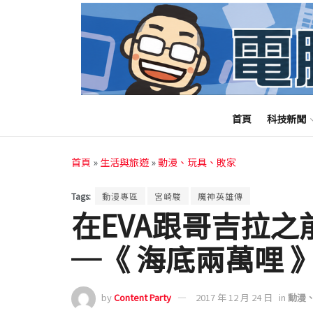
首頁
科技新聞
首頁
»
生活與旅遊
»
動漫、玩具、敗家
Tags:
動漫專區
宮崎駿
魔神英雄傳
在EVA跟哥吉拉
─《 海底兩萬哩 
by
Content Party
2017 年 12 月 24 日
in
動漫