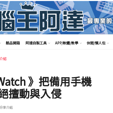
酷品開箱
阿達自製工具
APP/軟體/教學
休閒/懶人包
享介紹
 Watch 》把備用手機
絕擅動與入侵
pp分享介紹