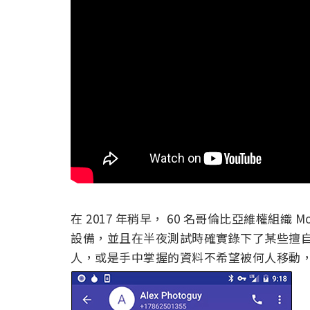
在 2017 年稍早， 60 名哥倫比亞維權組織 Mo
設備，並且在半夜測試時確實錄下了某些擅
人，或是手中掌握的資料不希望被何人移動