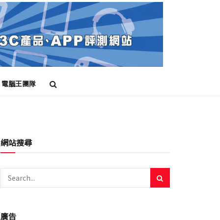
電腦王團隊
網站搜尋
廣告