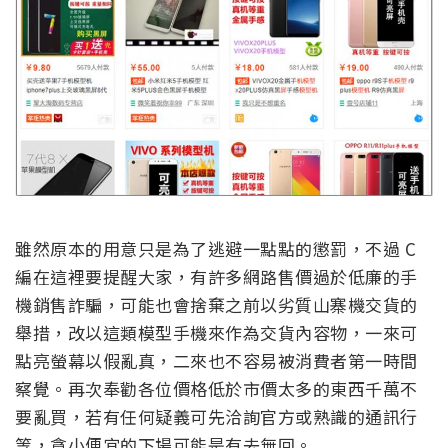
雖然原本的用意只是為了逃避一點點的懲罰，不過 C
編在這裡要提醒大家，有許多網路售價過於低廉的手
機銷售詐騙，可能也會捨棄之前以劣質山寨機交貨的
舉措，改以這類模型手機來作為交貨內容物，一來可
點亮螢幕以假亂真，二來也不容易被消費者第一時間
察覺。再次奉勸各位價格低於市價太多的東西千萬不
要亂買，若有任何疑義可先洽詢官方或熟識的通訊行
等，貪小便宜的下場可能是有去無回。