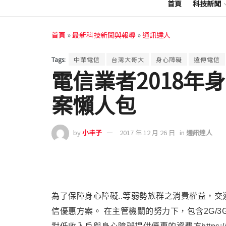
首頁
科技新聞
首頁
»
最新科技新聞與報導
»
通訊達人
Tags:
中華電信
台灣大哥大
身心障礙
遠傳電信
電信業者2018年
案懶人包
by
小丰子
2017 年 12 月 26 日
in
通訊達人
為了保障身心障礙..等弱勢族群之消費權益，交
信優惠方案。 在主管機關的努力下，包含2G/3G