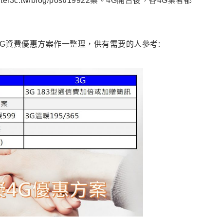
3c.tw/blog/post/19922案。4G開台後，各4G業者都
4G資費優惠方案作一整理，供有需要的人參考: