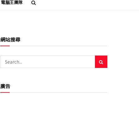
電腦王團隊
網站搜尋
廣告