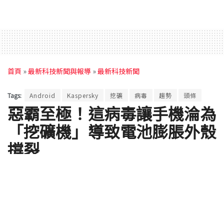
首頁
»
最新科技新聞與報導
»
最新科技新聞
Tags:
Android
Kaspersky
挖礦
病毒
趨勢
頭條
惡霸至極！這病毒讓手機淪為
「挖礦機」導致電池膨脹外殼
撐裂
by
Content Party
2017 年 12 月 27 日