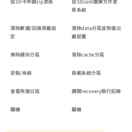
從SD卡申請zip更新
從SDcard選擇文件更
新系統
清除數據/回復原廠設
清除data分區並恢復出
定
廠設置
擦除緩存分區
清除cache分區
安裝/系統
掛載系統分區
查看恢復日誌
調閱recovery執行記錄
關機
關機